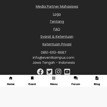
Media Partner Mahasiswa
Logo
Tentang
FAQ
Syarat & Ketentuan
Ketentuan Privasi
0851-6113-8687
info@eventkampus.com
Jawa Tengah - Indonesia
Home
Event
Menu
Forum
Blog
© 2017 - 2026 EventKampus.com. All Rights Reserved.
Made with
♥
by KreasiWeb.