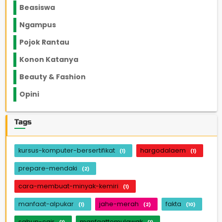
Beasiswa
66
Ngampus
27
Pojok Rantau
12
Konon Katanya
12
Beauty & Fashion
14
Opini
33
Tags
kursus-komputer-bersertifikat
hargodalaem
(1)
(1)
prepare-mendaki
(2)
cara-membuat-minyak-kemiri
(1)
manfaat-alpukar
jahe-merah
fakta
(1)
(2)
(10)
sabun-cair
manfaattemulawak