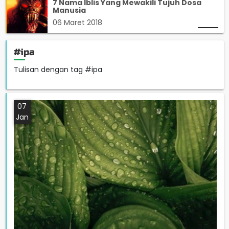
7 Nama Iblis Yang Mewakili Tujuh Dosa
Manusia
06 Maret 2018
#ipa
Tulisan dengan tag #ipa
07
Jan