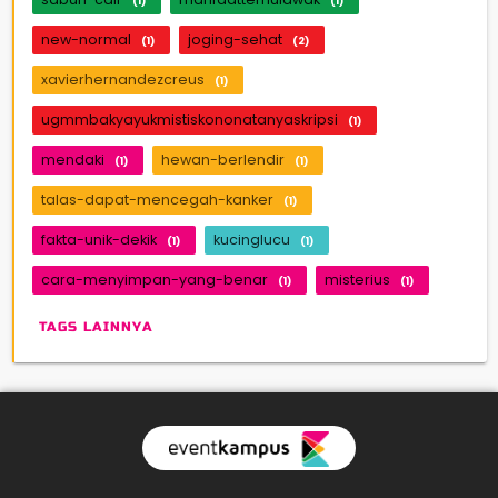
(1)
(1)
new-normal
joging-sehat
(1)
(2)
xavierhernandezcreus
(1)
ugmmbakyayukmistiskononatanyaskripsi
(1)
mendaki
hewan-berlendir
(1)
(1)
talas-dapat-mencegah-kanker
(1)
fakta-unik-dekik
kucinglucu
(1)
(1)
cara-menyimpan-yang-benar
misterius
(1)
(1)
TAGS LAINNYA