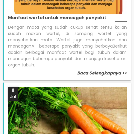
Manfaat wortel untuk mencegah penyakit
Dengan mata yang sudah cukup sehat tentu kalian
sudah makan wortel, di samping wortel yang
menyehatkan mata. Wortel juga menyehatkan dan
mencegahÂ beberapa penyakit yang berbayaBerikut
adalah berbagai manfaat wortel bagi tubuh dalam
mencegah beberapa penyakit dan menjaga kesehatan
organ tubuh.
Baca Selengkapnya >>
11
Jul