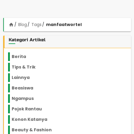
Blog
Tags
manfaatwortel
home
Kategori Artikel
Berita
2199
Tips & Trik
848
Lainnya
1136
Beasiswa
66
Ngampus
27
Pojok Rantau
12
Konon Katanya
12
Beauty & Fashion
14