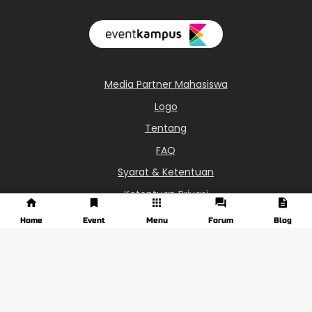
Media Partner Mahasiswa
Logo
Tentang
FAQ
Syarat & Ketentuan
Ketentuan Privasi
0851-6113-8687
Home
Event
Menu
Forum
Blog
info@eventkampus.com
Jawa Tengah - Indonesia