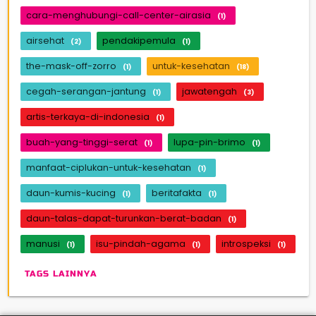
cara-menghubungi-call-center-airasia
(1)
airsehat
pendakipemula
(2)
(1)
the-mask-off-zorro
untuk-kesehatan
(1)
(18)
cegah-serangan-jantung
jawatengah
(1)
(3)
artis-terkaya-di-indonesia
(1)
buah-yang-tinggi-serat
lupa-pin-brimo
(1)
(1)
manfaat-ciplukan-untuk-kesehatan
(1)
daun-kumis-kucing
beritafakta
(1)
(1)
daun-talas-dapat-turunkan-berat-badan
(1)
manusi
isu-pindah-agama
introspeksi
(1)
(1)
(1)
TAGS LAINNYA