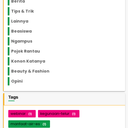
Berita
2199
Tips & Trik
848
Lainnya
1136
Beasiswa
66
Ngampus
27
Pojok Rantau
12
Konon Katanya
12
Beauty & Fashion
14
Opini
33
Tags
webinar
kegunaan-telur
(1)
(1)
manfaat-air-es
(1)