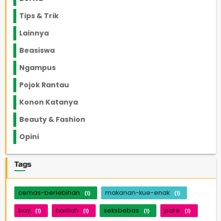
Tips & Trik
848
Lainnya
1136
Beasiswa
66
Ngampus
27
Pojok Rantau
12
Konon Katanya
12
Beauty & Fashion
14
Opini
33
Tags
cemas-berlebihan
makanan-kue-enak
(1)
(1)
bay
hadiah
seksbebas
pare
(1)
(1)
(1)
(1)