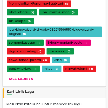
Meningkatkan-Performa-Saat-Lari
(1)
obat-aborsi
The-invisble-man
(2)
(1)
air-kelapa
(1)
jual-blue-wizard-di-solo-082215599557-blue-wizard-
original
(1)
semangkasegar
3-hari-menjadi-youtu
(1)
(1)
digital-marketing
membaca
(1)
(1)
sewa-tenda-jakarta
Jasa
(3)
(1)
cantik-itu-luka
mitos
minyak-alami
(1)
(3)
(2)
TAGS LAINNYA
Cari Lirik Lagu
Masukkan kata kunci untuk mencari lirik lagu