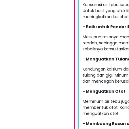
Konsumsi air tebu seca
Untuk hasil yang efekt
meningkatkan kesehata
- Baik untuk Penderi
Meskipun rasanya mani
rendah, sehingga memb
sebaiknya konsultasik
- Menguatkan Tulang
Kandungan kalsium dan
tulang dan gigi. Minu
dan mencegah kerusaka
- Menguatkan Otot
Meminum air tebu juga
membentuk otot. Kandu
menguatkan otot.
- Membuang Racun d