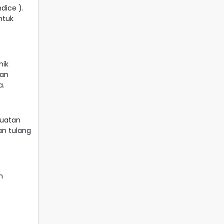
dice ).
ntuk
mik
man
a.
kuatan
an tulang
n