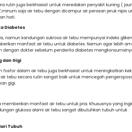
ra rutin juga berkhasiat untuk meredakan penyakit kuning ( jaun
if,minum saja air tebu dengan dicampur air perasan jeruk nipis u
n hati.
ta Diabetes
s, namun kandungan sukrosa air tebu mempunyai indeks glike
erikan manfaat air tebu untuk diabetes. Namun agar lebih a
an dengan dokter sebelum penderita diabetes mengkonsumsiny
 dan Gigi
 fosfor dalam air tebu juga berkhasiat untuk meningkatkan ke
m air tebu secara rutin sangat baik untuk mencegah pengeropos
n gigi.
 memberikan manfaat air tebu untuk pria. Khususnya yang ingi
ngan glukosa alami air tebu sangat dibutuhkan tubuh untuk
ari Tubuh