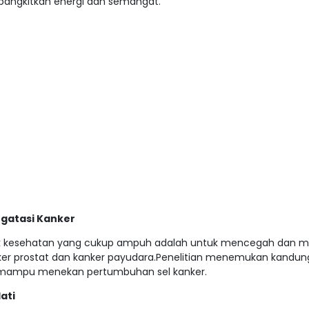
ngkitkan energi dan semangat.
gatasi Kanker
uk kesehatan yang cukup ampuh adalah untuk mencegah dan 
ker prostat dan kanker payudara.Penelitian menemukan kandu
 mampu menekan pertumbuhan sel kanker.
ati