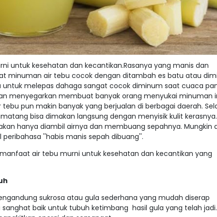
ni untuk kesehatan dan kecantikan.Rasanya yang manis dan
 minuman air tebu cocok dengan ditambah es batu atau di
bu untuk melepas dahaga sangat cocok diminum saat cuaca pan
dan menyegarkan membuat banyak orang menyukai minuman in
ir tebu pun makin banyak yang berjualan di berbagai daerah. Sel
g matang bisa dimakan langsung dengan menyisik kulit kerasny
akan hanya diambil airnya dan membuang sepahnya. Mungkin d
peribahasa ''habis manis sepah dibuang''.
manfaat air tebu murni untuk kesehatan dan kecantikan yang
uh
mengandung sukrosa atau gula sederhana yang mudah diserap
i sanghat baik untuk tubuh ketimbang hasil gula yang telah jad