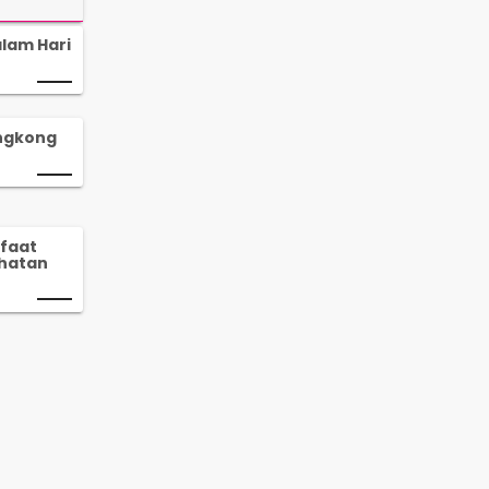
lam Hari
ingkong
faat
hatan