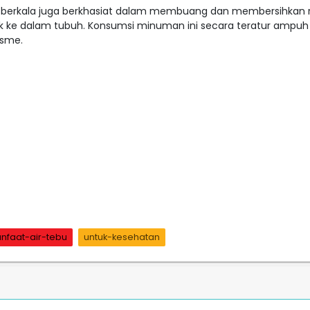
a berkala juga berkhasiat dalam membuang dan membersihkan 
 ke dalam tubuh. Konsumsi minuman ini secara teratur ampuh
isme.
nfaat-air-tebu
untuk-kesehatan