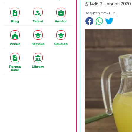
14:16 31 Januari 2020
access_time
Bagikan artikel ini
Blog
Talent
Vendor
Venue
Kampus
Sekolah
Perpus
Library
Judul