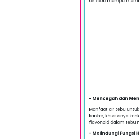
air tebu mampu memba
- Mencegah dan Men
Manfaat air tebu unt
kanker, khususnya kan
flavonoid dalam tebu
- Melindungi Fungsi H