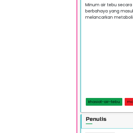
Minum air tebu secar
berbahaya yang masuk
melancarkan metabol
khasiat-air-tebu
ma
Penulis