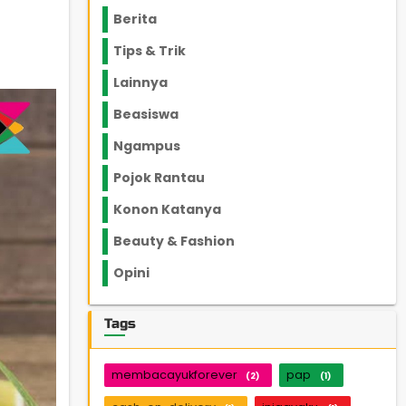
Berita
2199
Tips & Trik
848
Lainnya
1136
Beasiswa
66
Ngampus
27
Pojok Rantau
12
Konon Katanya
12
Beauty & Fashion
14
Opini
33
Tags
membacayukforever
pap
(2)
(1)