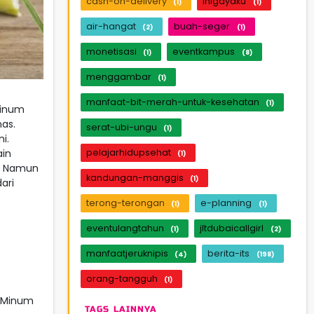
cash-on-delivery
inigayaku
(1)
(1)
air-hangat
buah-seger
(2)
(1)
monetisasi
eventkampus
(1)
(8)
menggambar
(1)
manfaat-bit-merah-untuk-kesehatan
(1)
minum
as.
serat-ubi-ungu
(1)
i.
pelajarhidupsehat
ain
(1)
a. Namun
kandungan-manggis
(1)
ari
terong-terongan
e-planning
(1)
(1)
eventulangtahun
jltdubaicallgirl
(1)
(2)
manfaatjeruknipis
berita-its
(4)
(198)
orang-tangguh
(1)
i.Minum
TAGS LAINNYA