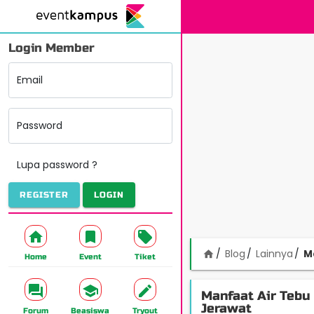
Login Member
Email
Password
Lupa password ?
REGISTER
LOGIN
Blog
Lainnya
M
home
Home
Event
Tiket
Manfaat Air Tebu
Jerawat
Forum
Beasiswa
Tryout