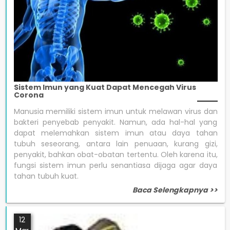
Sistem Imun yang Kuat Dapat Mencegah Virus
Corona
Manusia memiliki sistem imun untuk melawan virus dan
bakteri penyebab penyakit. Namun, ada hal-hal yang
dapat melemahkan sistem imun atau daya tahan
tubuh seseorang, antara lain penuaan, kurang gizi,
penyakit, bahkan obat-obatan tertentu. Oleh karena itu,
fungsi sistem imun perlu senantiasa dijaga agar daya
tahan tubuh kuat.
Baca Selengkapnya >>
12