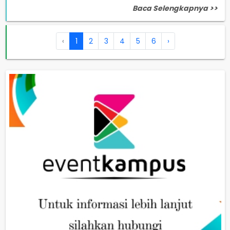
Baca Selengkapnya >>
‹
1
2
3
4
5
6
›