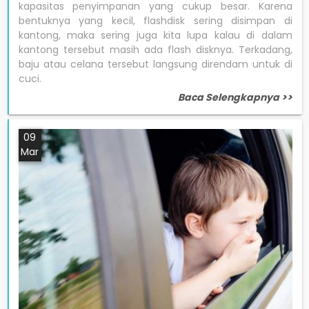
kapasitas penyimpanan yang cukup besar. Karena
bentuknya yang kecil, flashdisk sering disimpan di
kantong, maka sering juga kita lupa kalau di dalam
kantong tersebut masih ada flash disknya. Terkadang,
baju atau celana tersebut langsung direndam untuk di
cuci.
Baca Selengkapnya >>
09
Mar