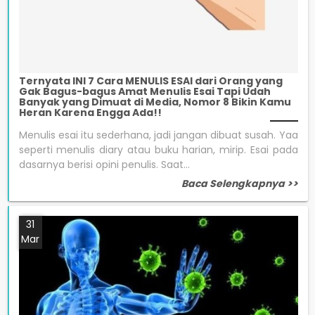
Ternyata INI 7 Cara MENULIS ESAI dari Orang yang
Gak Bagus-bagus Amat Menulis Esai Tapi Udah
Banyak yang Dimuat di Media, Nomor 8 Bikin Kamu
Heran Karena Engga Ada!!
Menulis esai itu sederhana, jadi jangan dibuat susah. Yaa
seperti menulis diary atau buku harian, mirip. Esai pada
dasarnya berisi opini penulis. Saat...
Baca Selengkapnya >>
31
Mar