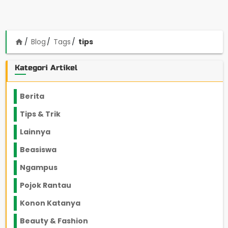
Blog
Tags
tips
home
Kategori Artikel
Berita
2199
Tips & Trik
848
Lainnya
1136
Beasiswa
66
Ngampus
27
Pojok Rantau
12
Konon Katanya
12
Beauty & Fashion
14